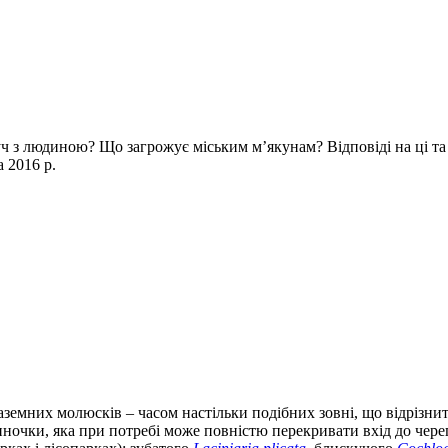
ч з людиною? Що загрожує міським м’якунам? Відповіді на ці та і
 2016 р.
 наземних молюсків – часом настільки подібних зовні, що відрізн
тиночки, яка при потребі може повністю перекривати вхід до чер