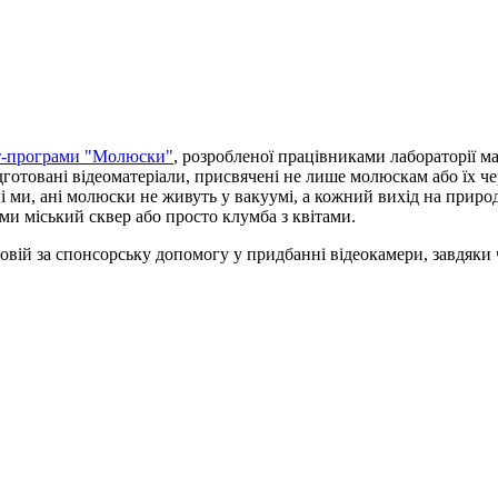
ет-програми "Молюски"
, розробленої працівниками лабораторії 
ідготовані відеоматеріали, присвячені не лише молюскам або їх 
і ми, ані молюски не живуть у вакуумі, а кожний вихід на прир
и міський сквер або просто клумба з квітами.
овій за спонсорську допомогу у придбанні відеокамери, завдяки 