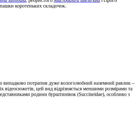
ina laminata
, ребристого
Macrogastra latestriata
і сірого
ерепашки коротеньких складочок.
сито випадково потрапив дуже вологолюбний наземний равлик –
іх відеосюжетів, цей вид відрізняється меншими розмірами та
едставниками родини бурштинівок (Succineidae), особливо з