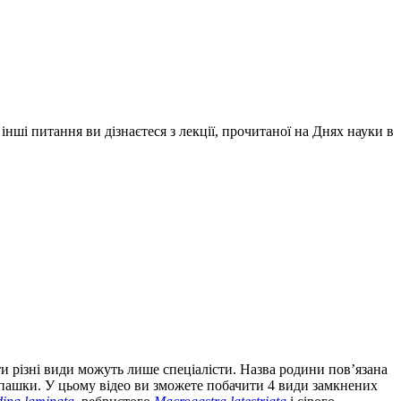
нші питання ви дізнаєтеся з лекції, прочитаної на Днях науки в
ити різні види можуть лише спеціалісти. Назва родини пов’язана
епашки. У цьому відео ви зможете побачити 4 види замкнених