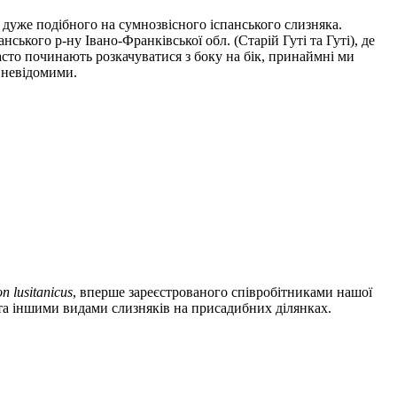
 дуже подібного на сумнозвісного іспанського слизняка.
ського р-ну Івано-Франківської обл. (Старій Гуті та Гуті), де
сто починають розкачуватися з боку на бік, принаймні ми
я невідомими.
on lusitanicus
, вперше зареєстрованого співробітниками нашої
 та іншими видами слизняків на присадибних ділянках.