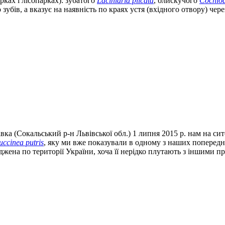
рках і лісопарках): зубатого
Laciniaria plicata
, блискучого
Cochlod
 зубів, а вказує на наявність по краях устя (вхідного отвору) ч
вка (Сокальський р-н Львівської обл.) 1 липня 2015 р. нам на 
uccinea putris
, яку ми вже показували в одному з наших попередн
на по території України, хоча її нерідко плутають з іншими пр