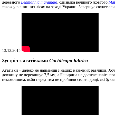
деревного
Lehmannia marginata
, слизняка великого жовтого
Mal
також у рівнинних лісах на заході України. Завершує сюжет с
13.12.2015
Зустріч з агатівками
Cochlicopa lubrica
Агатівки – далеко не найменші з наших наземних равликів. Хо
довжину не перевищує 7,5 мм, а її ширина не досягає навіть пов
неможливим, якби перед тим не пройшли сильні дощі, які букв