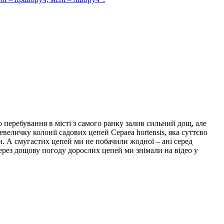
 перебування в місті з самого ранку залив сильний дощ, але
еличку колонії садових цепей Cepaea hortensis, яка суттєво
и. А смугастих цепей ми не побачили жодної – ані серед
Через дощову погоду дорослих цепей ми знімали на відео у