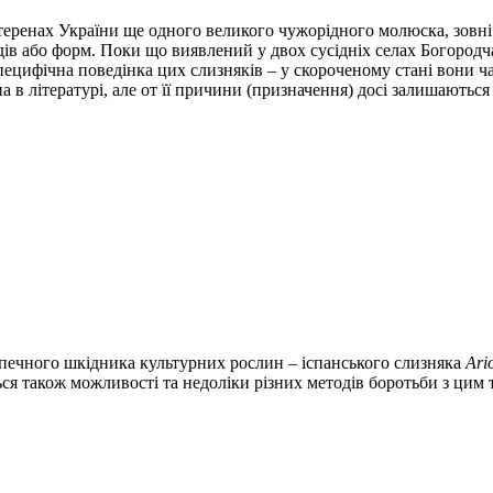
 теренах України ще одного великого чужорідного молюска, зовні
дів або форм. Поки що виявлений у двох сусідніх селах Богородчан
цифічна поведінка цих слизняків – у скороченому стані вони ча
а в літературі, але от її причини (призначення) досі залишаютьс
зпечного шкідника культурних рослин – іспанського слизняка
Ari
ся також можливості та недоліки різних методів боротьби з цим