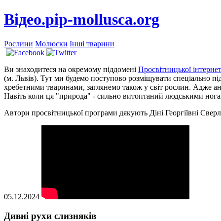
Вiдео.pip-mollusca.org
Рослини
Молюски
Інші тварини
Ви знаходитеся на окремому піддомені
Просвітницької інтерн
(м. Львів). Тут ми будемо поступово розміщувати спеціально п
хребетними тваринами, заглянемо також у світ рослин. Адже ан
Навіть коли ця "природа" - сильно витоптаний людськими ногам
Автори просвітницької програми дякують Діні Георгіївні Сверл
05.12.2024
Дивні рухи слизняків