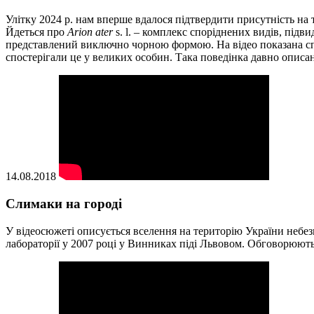
Улітку 2024 р. нам вперше вдалося підтвердити присутність на
Йдеться про
Arion ater
s. l. – комплекс споріднених видів, підви
представлений виключно чорною формою. На відео показана спе
спостерігали це у великих особин. Така поведінка давно описан
14.08.2018
Слимаки на городі
У відеосюжеті описується вселення на територію України небе
лабораторії у 2007 році у Винниках піді Львовом. Обговорюють