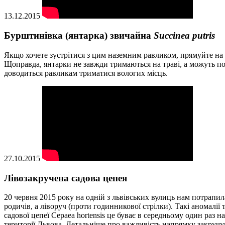
13.12.2015
Бурштинівка (янтарка) звичайна
Succinea putris
Якщо хочете зустрітися з цим наземним равликом, прямуйте на бе
Щоправда, янтарки не завжди тримаються на траві, а можуть пов
доводиться равликам триматися вологих місць.
27.10.2015
Лівозакручена садова цепея
20 червня 2015 року на одній з львівських вулиць нам потрапила
родичів, а ліворуч (проти годинникової стрілки). Такі аномалі
садової цепеї Cepaea hortensis це буває в середньому один раз 
території Львова. Детальніше про важливість напрямку закручу