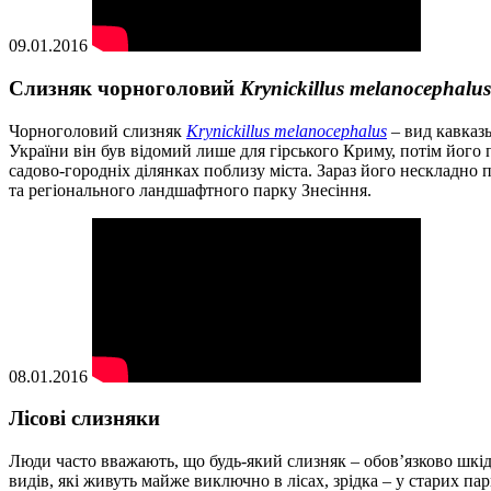
09.01.2016
Слизняк чорноголовий
Krynickillus melanocephalus
Чорноголовий слизняк
Krynickillus melanocephalus
– вид кавказь
України він був відомий лише для гірського Криму, потім його
садово-городніх ділянках поблизу міста. Зараз його нескладно п
та регіонального ландшафтного парку Знесіння.
08.01.2016
Лісові слизняки
Люди часто вважають, що будь-який слизняк – обов’язково шкідни
видів, які живуть майже виключно в лісах, зрідка – у старих п