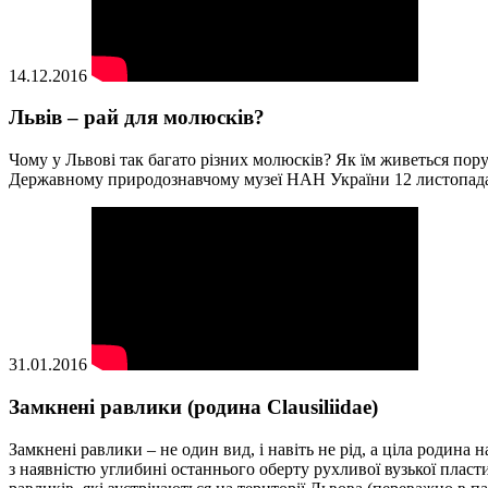
14.12.2016
Львів – рай для молюсків?
Чому у Львові так багато різних молюсків? Як їм живеться пору
Державному природознавчому музеї НАН України 12 листопада
31.01.2016
Замкнені равлики (родина Clausiliidae)
Замкнені равлики – не один вид, і навіть не рід, а ціла родина
з наявністю углибині останнього оберту рухливої вузької плас