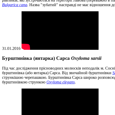
равликів, які зустрічаються на території Львова (переважно в па
Bulgarica cana
. Назва "зубатий" насправді не має відношення до
31.01.2016
Бурштинівка (янтарка) Сарса
Oxyloma sarsii
Під час дослідження прісноводних молюсків неподалік м. Сосні
бурштинівка (або янтарка) Сарса. Від звичайной бурштинівки
S
стрункішою черепашкою. Бурштинівка Сарса широко розповсюдже
бурштинівкою стрункою
Oxyloma elegans
.