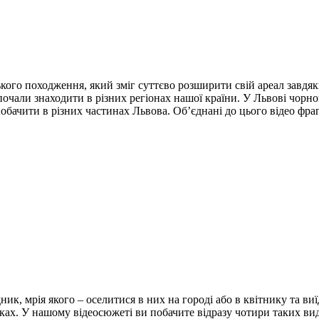
кого походження, який зміг суттєво розширити свій ареал завдяк
 почали знаходити в різних регіонах нашої країни. У Львові чорн
обачити в різних частинах Львова. Об’єднані до цього відео фраг
к, мрія якого – оселитися в них на городі або в квітнику та виї
арках. У нашому відеосюжеті ви побачите відразу чотири таких в