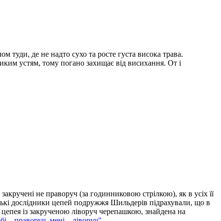
м туди, де не надто сухо та росте густа висока трава.
иким устям, тому погано захищає від висихання. От і
закручені не праворуч (за годинниковою стрілкою), як в усіх її
мецькі дослідники цепей подружжя Шильдерів підрахували, що в
тя цепея із закрученою ліворуч черепашкою, знайдена на
бі – праворуч, мені – ліворуч".