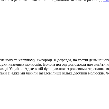
еленому та квітучому Ужгороді. Щоправда, на третій день нашого
уки наземних молюсків. Волога погода допомогла нам знайти нев
 заході України. Адже в ній були равлики з рожевими черепашкам
таки є, адже ми бачили загалом лише кілька десятків молюсків. 