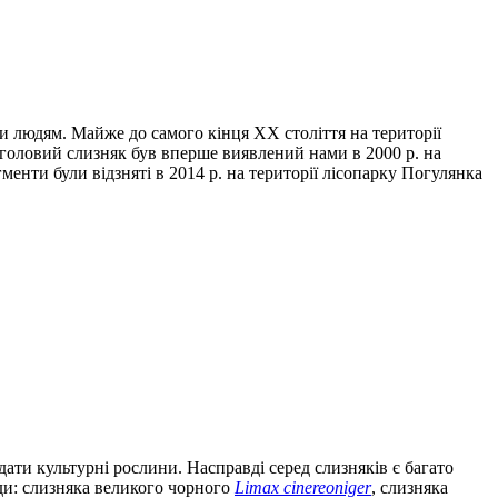
и людям. Майже до самого кінця ХХ століття на території
оголовий слизняк був вперше виявлений нами в 2000 р. на
менти були відзняті в 2014 р. на території лісопарку Погулянка
дати культурні рослини. Насправді серед слизняків є багато
иди: слизняка великого чорного
Limax cinereoniger
, слизняка