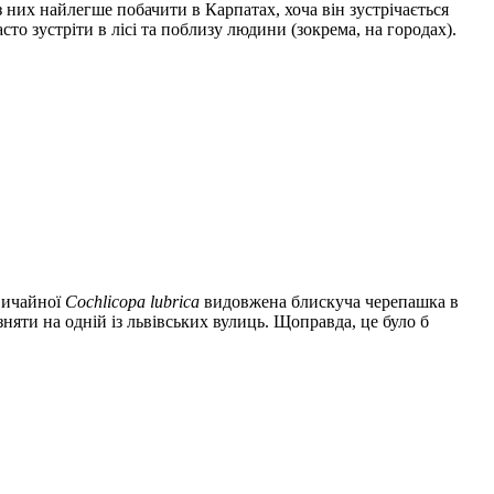
з них найлегше побачити в Карпатах, хоча він зустрічається
то зустріти в лісі та поблизу людини (зокрема, на городах).
звичайної
Cochlicopa lubrica
видовжена блискуча черепашка в
зняти на одній із львівських вулиць. Щоправда, це було б