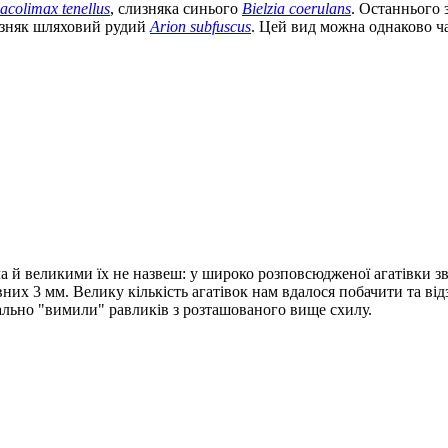
acolimax tenellus
, слизняка синього
Bielzia coerulans
. Останнього 
лизняк шляховий рудий
Arion subfuscus
. Цей вид можна однаково час
ча й великими їх не назвеш: у широко розповсюдженої агатівки 
них 3 мм. Велику кількість агатівок нам вдалося побачити та від
ально "вимили" равликів з розташованого вище схилу.