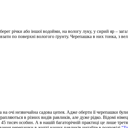
рег річки або іншої водойми, на вологу луку, у сирий яр – загало
зати по поверхні вологого ґрунту. Черепашка в них тонка, з вел
 на очі незвичайна садова цепея. Адже оберти її черепашки були 
ї трапляються в різних видів равликів, але дуже рідко. Відомі ні
на 45 тисяч особин. А в нашій багаторічній практиці це лише тре
вання черепашки в житті наших равликів читайте в розповіді
"То